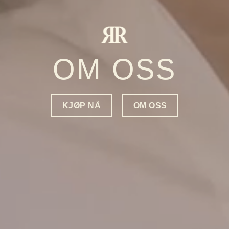
OM OSS
KJØP NÅ
OM OSS